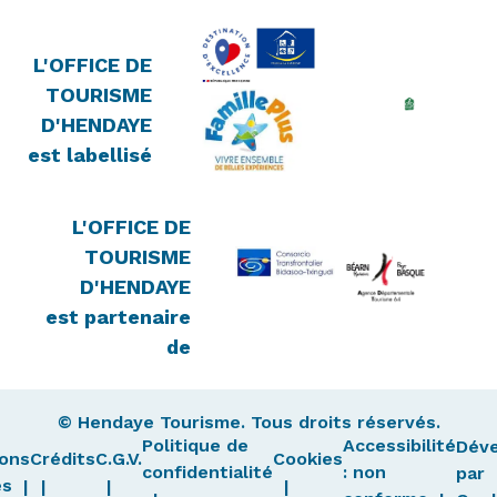
L'OFFICE DE
TOURISME
D'HENDAYE
est labellisé
L'OFFICE DE
TOURISME
D'HENDAYE
est partenaire
de
© Hendaye Tourisme. Tous droits réservés.
Politique de
Accessibilité
Dév
ons
Crédits
C.G.V.
Cookies
confidentialité
: non
par
es