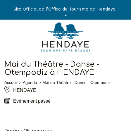
Aller
au
Site Officiel de l'Office de Tourisme de Hendaye
contenu
Mai du Théâtre - Danse -
Otempodiz à HENDAYE
Accueil
Agenda
Mai du Théâtre - Danse - Otempodiz
HENDAYE
Evènement passé
Durée : 25 minutes.