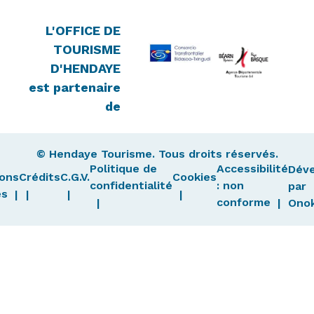
L'OFFICE DE
TOURISME
D'HENDAYE
est partenaire
de
© Hendaye Tourisme. Tous droits réservés.
Politique de
Accessibilité
Dév
ons
Crédits
C.G.V.
Cookies
confidentialité
: non
par
es
conforme
Ono