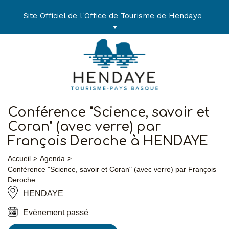
Aller
au
Site Officiel de l'Office de Tourisme de Hendaye
contenu
Conférence "Science, savoir et
Coran" (avec verre) par
François Deroche à HENDAYE
Accueil
Agenda
Conférence "Science, savoir et Coran" (avec verre) par François
Deroche
HENDAYE
Evènement passé