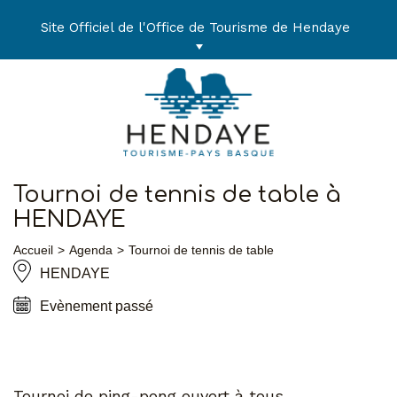
Aller
au
Site Officiel de l'Office de Tourisme de Hendaye
contenu
Tournoi de tennis de table à
HENDAYE
Accueil
Agenda
Tournoi de tennis de table
HENDAYE
Evènement passé
Tournoi de ping-pong ouvert à tous.