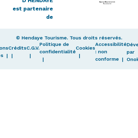
D'HENDAYE
est partenaire
de
© Hendaye Tourisme. Tous droits réservés.
Politique de
Accessibilité
Dév
ons
Crédits
C.G.V.
Cookies
confidentialité
: non
par
es
conforme
Ono