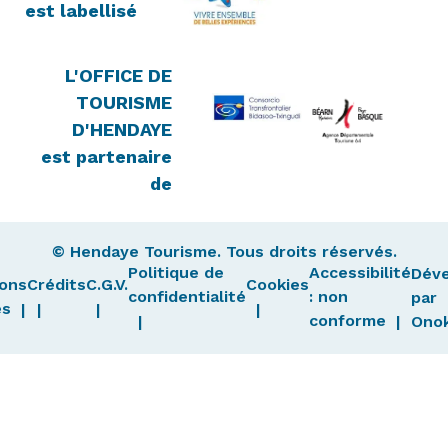
est labellisé
L'OFFICE DE
TOURISME
D'HENDAYE
est partenaire
de
© Hendaye Tourisme. Tous droits réservés.
Politique de
Accessibilité
Dév
ons
Crédits
C.G.V.
Cookies
confidentialité
: non
par
es
conforme
Ono