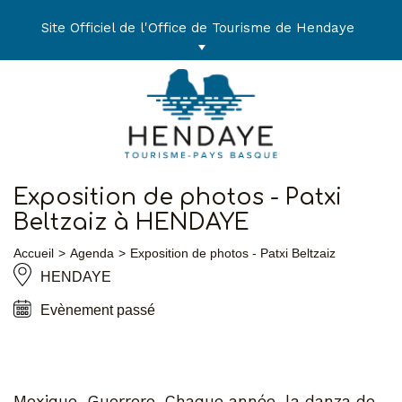
Aller
au
Site Officiel de l'Office de Tourisme de Hendaye
contenu
Exposition de photos - Patxi
Beltzaiz à HENDAYE
Accueil
Agenda
Exposition de photos - Patxi Beltzaiz
HENDAYE
Evènement passé
Mexique, Guerrero. Chaque année, la danza de