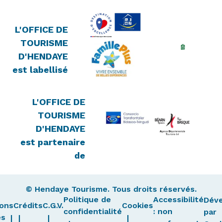
L'OFFICE DE
TOURISME
D'HENDAYE
est labellisé
L'OFFICE DE
TOURISME
D'HENDAYE
est partenaire
de
© Hendaye Tourisme. Tous droits réservés.
Politique de
Accessibilité
Dév
ons
Crédits
C.G.V.
Cookies
confidentialité
: non
par
es