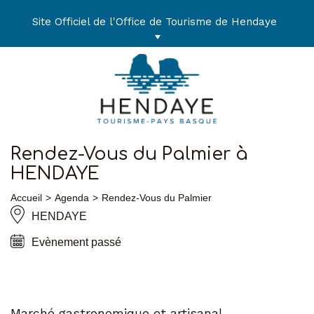
Aller
au
Site Officiel de l'Office de Tourisme de Hendaye
contenu
Rendez-Vous du Palmier à
HENDAYE
Accueil
Agenda
Rendez-Vous du Palmier
HENDAYE
Evènement passé
Marché gastronomique et artisanal.