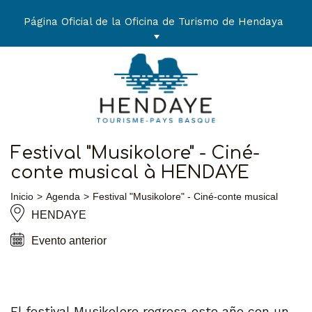
Ir
al
Página Oficial de la Oficina de Turismo de Hendaya
contenido
Festival "Musikolore" - Ciné-
conte musical à HENDAYE
Inicio
Agenda
Festival "Musikolore" - Ciné-conte musical
HENDAYE
Evento anterior
El festival Musikolore regresa este año con un