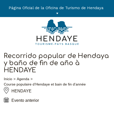
Ir
al
Página Oficial de la Oficina de Turismo de Hendaya
contenido
Recorrido popular de Hendaya
y baño de fin de año à
HENDAYE
Inicio
Agenda
Course populaire d’Hendaye et bain de fin d'année
HENDAYE
Evento anterior