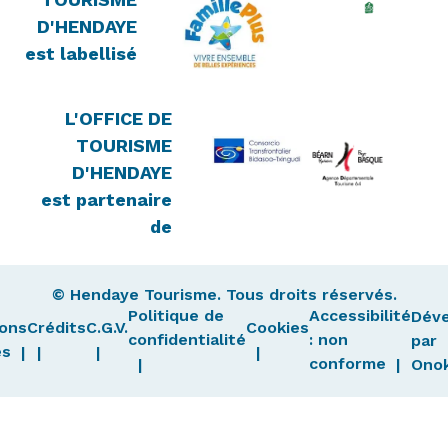
D'HENDAYE
est labellisé
L'OFFICE DE
TOURISME
D'HENDAYE
est partenaire
de
© Hendaye Tourisme. Tous droits réservés.
Politique de
Accessibilité
Dév
ons
Crédits
C.G.V.
Cookies
confidentialité
: non
par
es
conforme
Ono