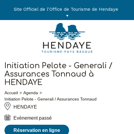
Aller
au
Site Officiel de l'Office de Tourisme de Hendaye
contenu
Initiation Pelote - Generali /
Assurances Tonnaud à
HENDAYE
Accueil
Agenda
Initiation Pelote - Generali / Assurances Tonnaud
HENDAYE
Evènement passé
Réservation en ligne