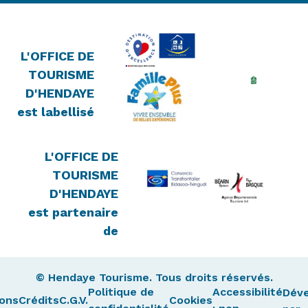
L'OFFICE DE
TOURISME
D'HENDAYE
est labellisé
L'OFFICE DE
TOURISME
D'HENDAYE
est partenaire
de
© Hendaye Tourisme. Tous droits réservés.
Politique de
Accessibilité
Dév
ons
Crédits
C.G.V.
Cookies