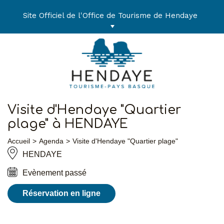
Aller
au
Site Officiel de l'Office de Tourisme de Hendaye
contenu
Visite d'Hendaye "Quartier
plage" à HENDAYE
Accueil
Agenda
Visite d'Hendaye "Quartier plage"
HENDAYE
Evènement passé
Réservation en ligne