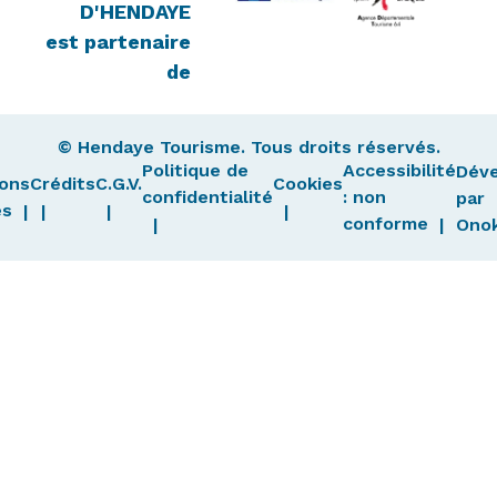
D'HENDAYE
est partenaire
de
© Hendaye Tourisme. Tous droits réservés.
Politique de
Accessibilité
Dév
ons
Crédits
C.G.V.
Cookies
confidentialité
: non
par
es
conforme
Ono