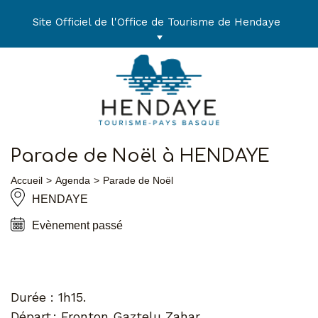
Aller
au
Site Officiel de l'Office de Tourisme de Hendaye
contenu
Parade de Noël à HENDAYE
Accueil
Agenda
Parade de Noël
HENDAYE
Evènement passé
Durée : 1h15.
Départ : Fronton Gaztelu Zahar