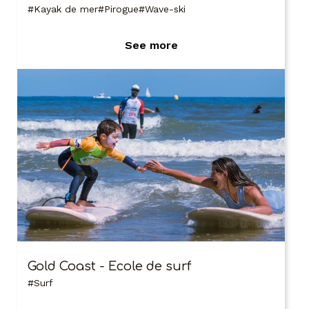
Kayak de mer
Pirogue
Wave-ski
See more
Gold Coast - Ecole de surf
Surf