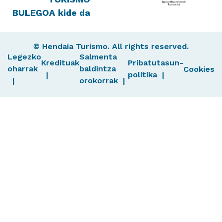
BULEGOA
kide da
© Hendaia Turismo. All rights reserved.
Legezko
Salmenta
Kredituak
Pribatutasun-
oharrak
baldintza
Cookies
politika
orokorrak