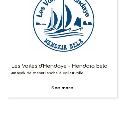
Les Voiles d'Hendaye - Hendaia Bela
Kayak de mer
Planche à voile
Voile
See more