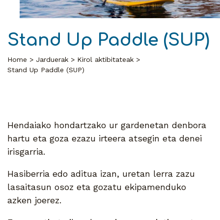
Stand Up Paddle (SUP)
Home
Jarduerak
Kirol aktibitateak
Stand Up Paddle (SUP)
Hendaiako hondartzako ur gardenetan denbora
hartu eta goza ezazu irteera atsegin eta denei
irisgarria.
Hasiberria edo aditua izan, uretan lerra zazu
lasaitasun osoz eta gozatu ekipamenduko
azken joerez.