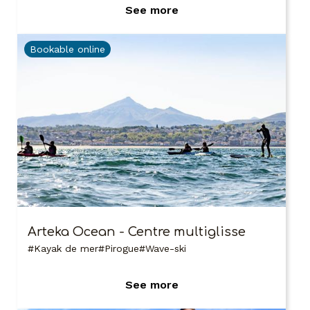
See more
Bookable online
Arteka Ocean - Centre multiglisse
Kayak de mer
Pirogue
Wave-ski
See more