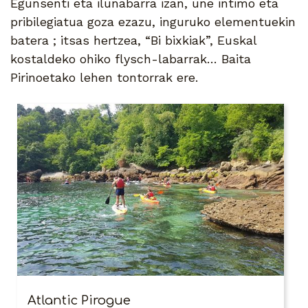
Egunsenti eta ilunabarra izan, une intimo eta
pribilegiatua goza ezazu, inguruko elementuekin
batera ; itsas hertzea, “Bi bixkiak”, Euskal
kostaldeko ohiko flysch-labarrak… Baita
Pirinoetako lehen tontorrak ere.
Atlantic Pirogue