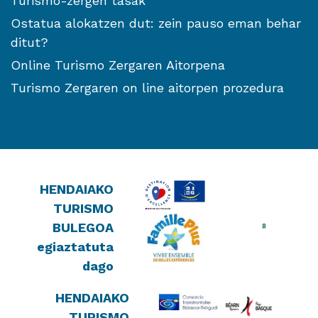
Turismo-zergen tasak
Ostatua alokatzen dut: zein pauso eman behar
ditut?
Online Turismo Zergaren Aitorpena
Turismo Zergaren on line aitorpen prozedura
HENDAIAKO
TURISMO
BULEGOA
egiaztatuta
dago
HENDAIAKO
TURISMO