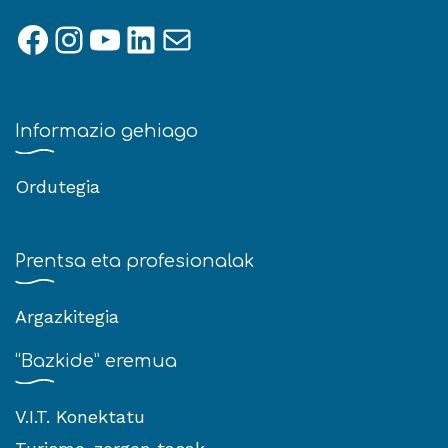
Facebook
Instagram
YouTube
LinkedIn
Mail
Informazio gehiago
Ordutegia
Prentsa eta profesionalak
Argazkitegia
“Bazkide” eremua
V.I.T. Konektatu