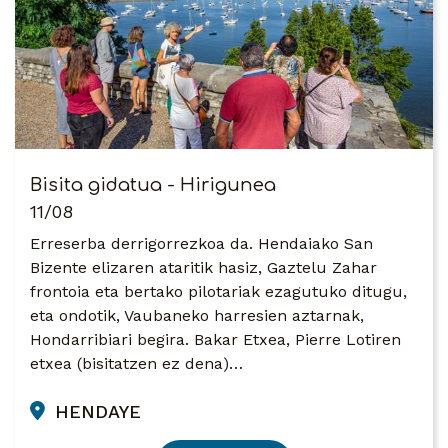
Bisita gidatua - Hirigunea
11/08
Erreserba derrigorrezkoa da. Hendaiako San
Bizente elizaren ataritik hasiz, Gaztelu Zahar
frontoia eta bertako pilotariak ezagutuko ditugu,
eta ondotik, Vaubaneko harresien aztarnak,
Hondarribiari begira. Bakar Etxea, Pierre Lotiren
etxea (bisitatzen ez dena)…
HENDAYE