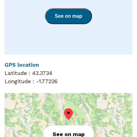
See on map
GPS location
Latitude :
43.3734
Longitude :
-1.77226
See on map