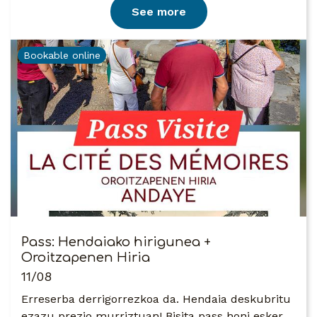
See more
Bookable online
Pass: Hendaiako hirigunea +
Oroitzapenen Hiria
11/08
Erreserba derrigorrezkoa da. Hendaia deskubritu
ezazu prezio murriztuan! Bisita pass honi esker,