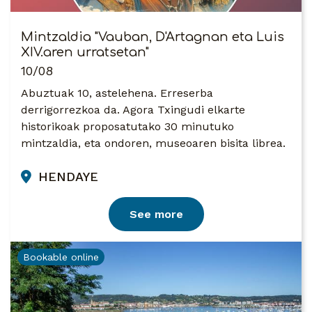
Mintzaldia "Vauban, D'Artagnan eta Luis
XIV.aren urratsetan"
10/08
Abuztuak 10, astelehena. Erreserba
derrigorrezkoa da. Agora Txingudi elkarte
historikoak proposatutako 30 minutuko
mintzaldia, eta ondoren, museoaren bisita librea.
HENDAYE
See more
Bookable online