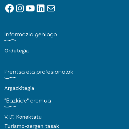
Facebook
Instagram
YouTube
LinkedIn
Mail
Informazio gehiago
Ordutegia
Prentsa eta profesionalak
Argazkitegia
“Bazkide” eremua
V.I.T. Konektatu
Turismo-zergen tasak