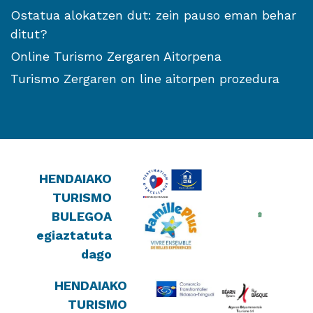
Ostatua alokatzen dut: zein pauso eman behar
ditut?
Online Turismo Zergaren Aitorpena
Turismo Zergaren on line aitorpen prozedura
HENDAIAKO
TURISMO
BULEGOA
egiaztatuta
dago
HENDAIAKO
TURISMO