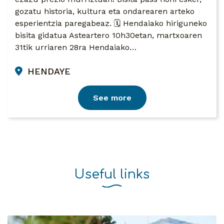
gozatu historia, kultura eta ondarearen arteko
esperientzia paregabeaz. 🗓 Hendaiako hiriguneko
bisita gidatua Asteartero 10h30etan, martxoaren
31tik urriaren 28ra Hendaiako…
HENDAYE
See more
Useful links