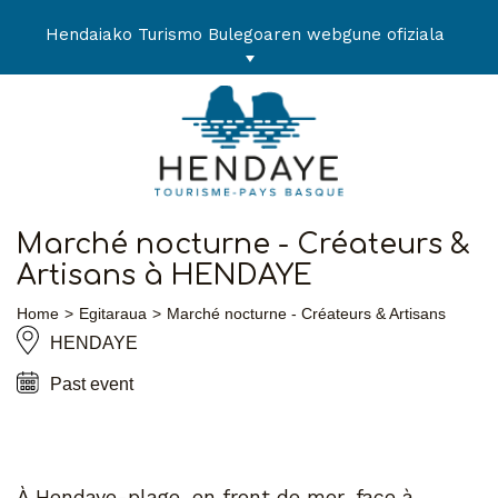
Skip
to
Hendaiako Turismo Bulegoaren webgune ofiziala
content
Marché nocturne - Créateurs &
Artisans à HENDAYE
Home
Egitaraua
Marché nocturne - Créateurs & Artisans
HENDAYE
Past event
À Hendaye-plage, en front de mer, face à