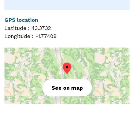
GPS location
Latitude :
43.3732
Longitude :
-1.77409
See on map