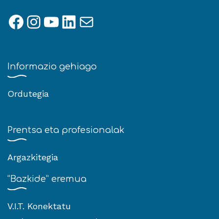
Facebook
Instagram
YouTube
LinkedIn
Mail
Informazio gehiago
Ordutegia
Prentsa eta profesionalak
Argazkitegia
“Bazkide” eremua
V.I.T. Konektatu