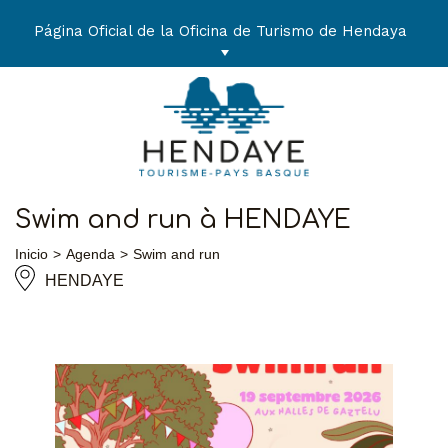
Ir
al
Página Oficial de la Oficina de Turismo de Hendaya
contenido
Swim and run à HENDAYE
Inicio
Agenda
Swim and run
HENDAYE