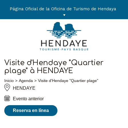
Ir
al
Página Oficial de la Oficina de Turismo de Hendaya
contenido
Visite d'Hendaye "Quartier
plage" à HENDAYE
Inicio
Agenda
Visite d'Hendaye "Quartier plage"
HENDAYE
Evento anterior
Reserva en línea