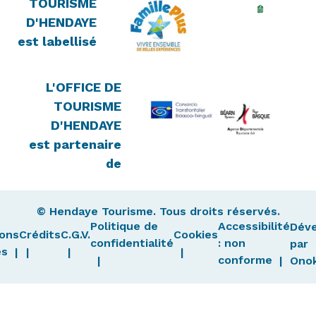
TOURISME
D'HENDAYE
est labellisé
L'OFFICE DE
TOURISME
D'HENDAYE
est partenaire
de
© Hendaye Tourisme. Tous droits réservés.
Politique de
Accessibilité
Dév
ons
Crédits
C.G.V.
Cookies
confidentialité
: non
par
es
conforme
Ono