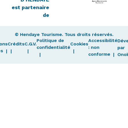
est partenaire
de
© Hendaye Tourisme. Tous droits réservés.
Politique de
Accessibilité
Dév
ons
Crédits
C.G.V.
Cookies
confidentialité
: non
par
es
conforme
Ono