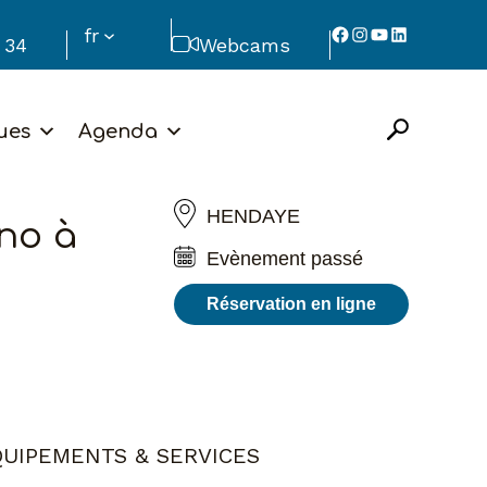
Facebook
Instagram
YouTube
LinkedIn
fr
 34
Webcams
ues
Agenda
HENDAYE
no à
Evènement passé
Réservation en ligne
UIPEMENTS & SERVICES