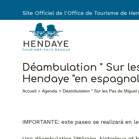
Aller
au
Site Officiel de l'Office de Tourisme de He
contenu
Déambulation " Sur l
Hendaye "en espagno
Accueil
Agenda
Déambulation " Sur les Pas de Migue
IMPORTANTE: este paseo se realizará en l
Une déambulation littéraire, historique et 