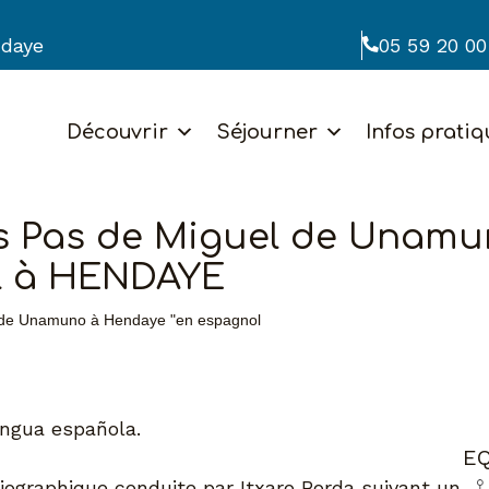
ndaye
05 59 20 00
Découvrir
Séjourner
Infos pratiq
es Pas de Miguel de Unamu
l à HENDAYE
l de Unamuno à Hendaye "en espagnol
engua española.
EQ
biographique conduite par Itxaro Borda suivant un