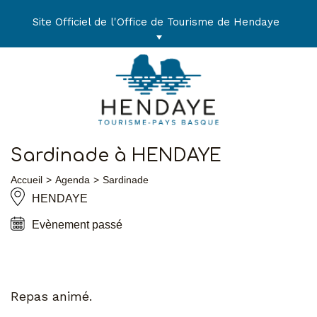
Aller
au
Site Officiel de l'Office de Tourisme de Hendaye
contenu
Sardinade à HENDAYE
Accueil
Agenda
Sardinade
HENDAYE
Evènement passé
Repas animé.