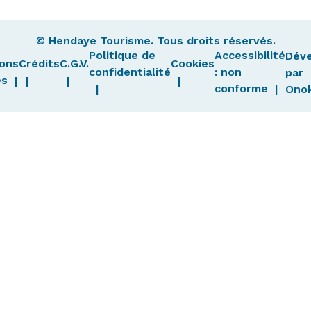
© Hendaye Tourisme. Tous droits réservés.
Politique de
Accessibilité
Dév
ons
Crédits
C.G.V.
Cookies
confidentialité
: non
par
es
conforme
Ono