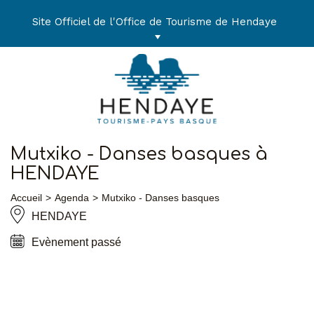
Aller
au
Site Officiel de l'Office de Tourisme de Hendaye
contenu
Mutxiko - Danses basques à
HENDAYE
Accueil
Agenda
Mutxiko - Danses basques
HENDAYE
Evènement passé