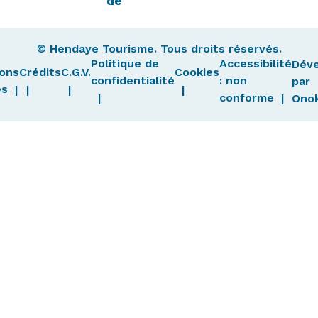
de
© Hendaye Tourisme. Tous droits réservés.
Politique de
Accessibilité
Dév
ons
Crédits
C.G.V.
Cookies
confidentialité
: non
par
es
conforme
Ono