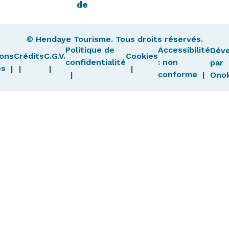
de
© Hendaye Tourisme. Tous droits réservés.
Politique de
Accessibilité
Dév
ons
Crédits
C.G.V.
Cookies
confidentialité
: non
par
es
conforme
Ono