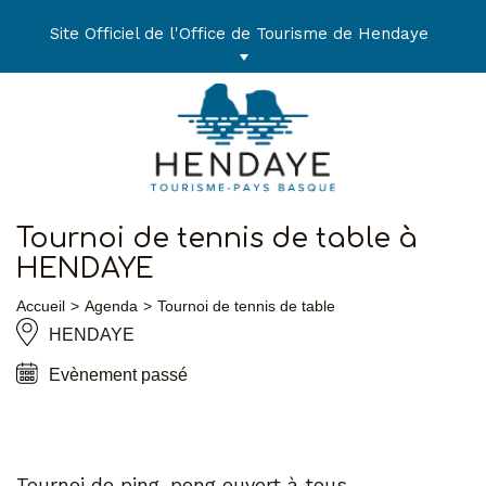
Aller
au
Site Officiel de l'Office de Tourisme de Hendaye
contenu
Tournoi de tennis de table à
HENDAYE
Accueil
Agenda
Tournoi de tennis de table
HENDAYE
Evènement passé
Tournoi de ping-pong ouvert à tous.