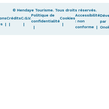
© Hendaye Tourisme. Tous droits réservés.
Politique de
Accessibilité
Dév
ons
Crédits
C.G.V.
Cookies
confidentialité
: non
par
es
conforme
Ono