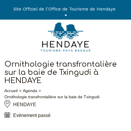
Aller
au
Site Officiel de l'Office de Tourisme de Hendaye
contenu
Ornithologie transfrontalière
sur la baie de Txingudi à
HENDAYE
Accueil
Agenda
Ornithologie transfrontalière sur la baie de Txingudi
HENDAYE
Evènement passé