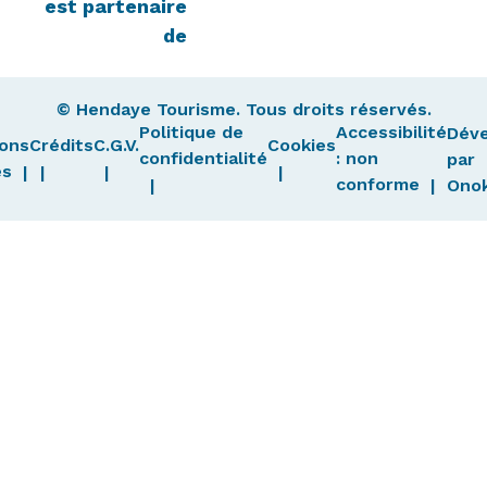
est partenaire
de
© Hendaye Tourisme. Tous droits réservés.
Politique de
Accessibilité
Dév
ons
Crédits
C.G.V.
Cookies
confidentialité
: non
par
es
conforme
Ono