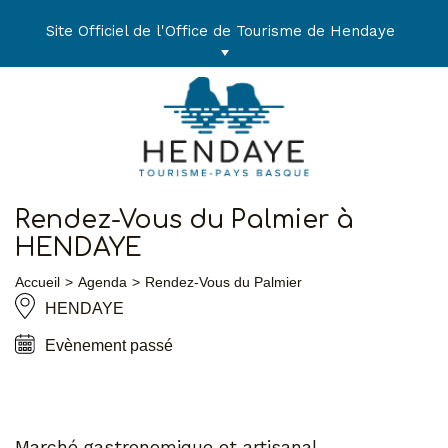
Aller
au
Site Officiel de l'Office de Tourisme de Hendaye
contenu
Rendez-Vous du Palmier à
HENDAYE
Accueil
Agenda
Rendez-Vous du Palmier
HENDAYE
Evènement passé
Marché gastronomique et artisanal.